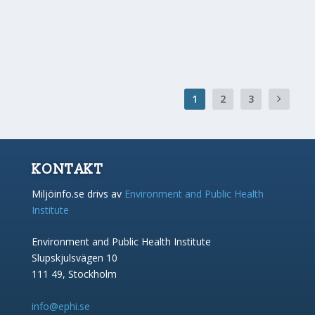
IPCC konstaterar att det är ett etablerat faktum att
människans utsläpp av växthusgaser har lett...
1
2
3
KONTAKT
Miljöinfo.se drivs av
Environment and Public Health
Institute
Environment and Public Health Institute
Slupskjulsvägen 10
111 49, Stockholm
info@ephi.se