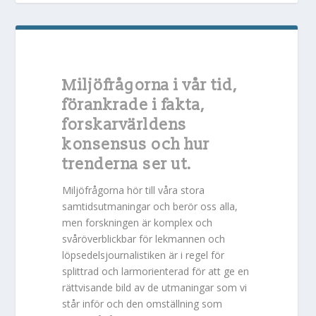
Miljöfrågorna i vår tid,
förankrade i fakta,
forskarvärldens
konsensus och hur
trenderna ser ut.
Vad måste vi göra och varför går det så
Hur bör vi hantera miljöproblemen?
Miljöfrågorna hör till våra stora
långsamt?
samtidsutmaningar och berör oss alla,
men forskningen är komplex och
svåröverblickbar för lekmannen och
löpsedelsjournalistiken är i regel för
splittrad och larmorienterad för att ge en
rättvisande bild av de utmaningar som vi
står inför och den omställning som