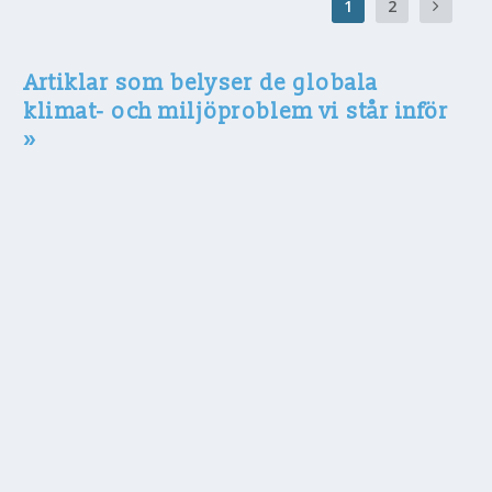
1
2
Artiklar som belyser de globala
klimat- och miljöproblem vi står inför
»
Frikopplingen mellan utsläpp och tillväxt